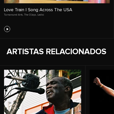
Love Train | Song Across The USA
Turnaround Arts
,
The O’Jays
,
Ledisi
ARTISTAS RELACIONADOS