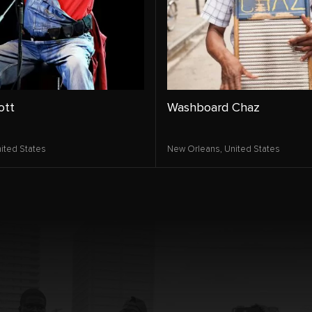
ott
Washboard Chaz
ited States
New Orleans,
United States