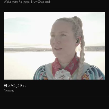
Waitakere Ranges,
New Zealand
Elle Márjá Eira
Norway