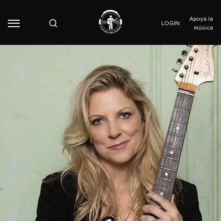
Apoya la
LOGIN
música