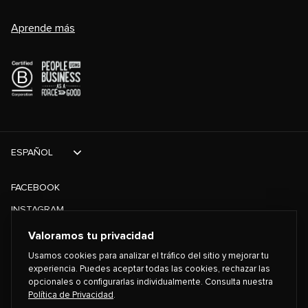
Aprende más
ESPAÑOL
FACEBOOK
INSTAGRAM
TIKTOK
Valoramos tu privacidad
TWITTER
Usamos cookies para analizar el tráfico del sitio y mejorar tu
experiencia. Puedes aceptar todas las cookies, rechazar las
opcionales o configurarlas individualmente. Consulta nuestra
©
2026
PLAYING FOR CHANGE
Política de Privacidad
.