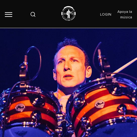
Apoya la
LOGIN
música