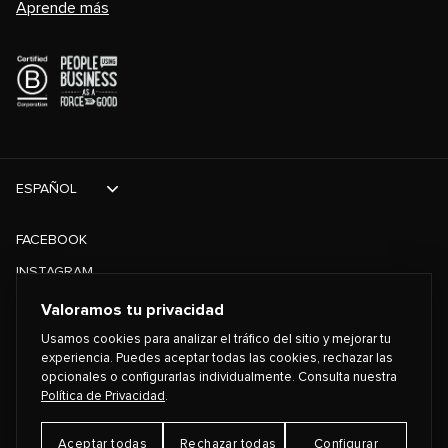
Aprende más
ESPAÑOL
FACEBOOK
INSTAGRAM
TIKTOK
Valoramos tu privacidad
TWITTER
Usamos cookies para analizar el tráfico del sitio y mejorar tu
experiencia. Puedes aceptar todas las cookies, rechazar las
opcionales o configurarlas individualmente. Consulta nuestra
©
2026
PLAYING FOR CHANGE
Política de Privacidad
.
Aceptar todas
Rechazar todas
Configurar