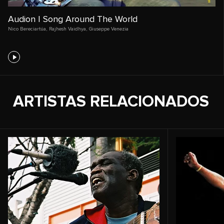
Audion | Song Around The World
Nico Bereciartúa
,
Rajhesh Vaidhya
,
Giuseppe Venezia
ARTISTAS RELACIONADOS