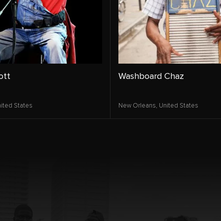
ott
Washboard Chaz
ited States
New Orleans,
United States