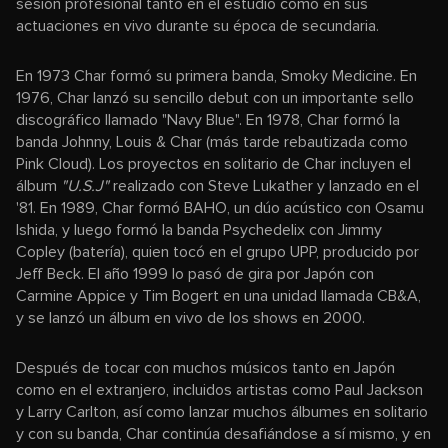
sesión profesional tanto en el estudio como en sus
actuaciones en vivo durante su época de secundaria.
En 1973 Char formó su primera banda, Smoky Medicine. En
1976, Char lanzó su sencillo debut con un importante sello
discográfico llamado "Navy Blue". En 1978, Char formó la
banda Johnny, Louis & Char (más tarde rebautizada como
Pink Cloud). Los proyectos en solitario de Char incluyen el
álbum
"U.S.J"
realizado con Steve Lukather y lanzado en el
'81. En 1989, Char formó BAHO, un dúo acústico con Osamu
Ishida, y luego formó la banda Psychedelix con Jimmy
Copley (batería), quien tocó en el grupo UPP, producido por
Jeff Beck. El año 1999 lo pasó de gira por Japón con
Carmine Appice y Tim Bogert en una unidad llamada CB&A,
y se lanzó un álbum en vivo de los shows en 2000.
Después de tocar con muchos músicos tanto en Japón
como en el extranjero, incluidos artistas como Paul Jackson
y Larry Carlton, así como lanzar muchos álbumes en solitario
y con su banda, Char continúa desafiándose a sí mismo, y en