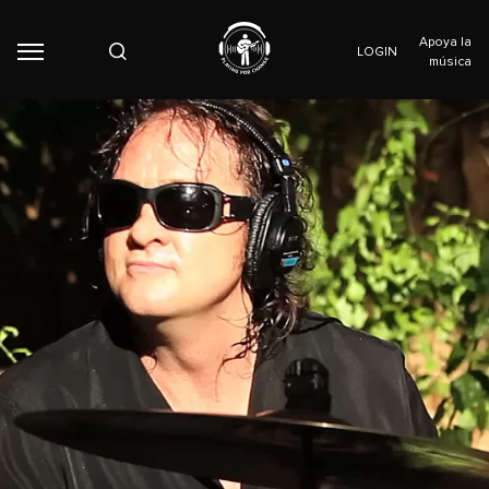
Apoya la
LOGIN
música