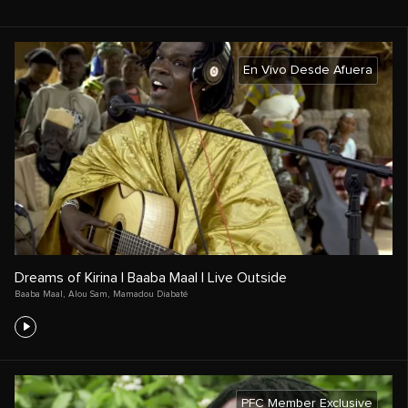
En Vivo Desde Afuera
Dreams of Kirina | Baaba Maal | Live Outside
Baaba Maal
,
Alou Sam
,
Mamadou Diabaté
PFC Member Exclusive