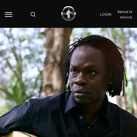
Apoya la
LOGIN
música