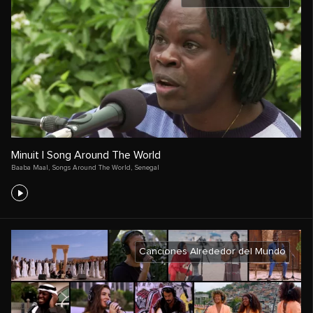
Minuit | Song Around The World
Baaba Maal
,
Songs Around The World
,
Senegal
Canciones Alrededor del Mundo