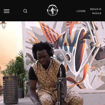
Apoya la
LOGIN
música