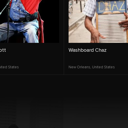
ott
Washboard Chaz
ited States
New Orleans,
United States