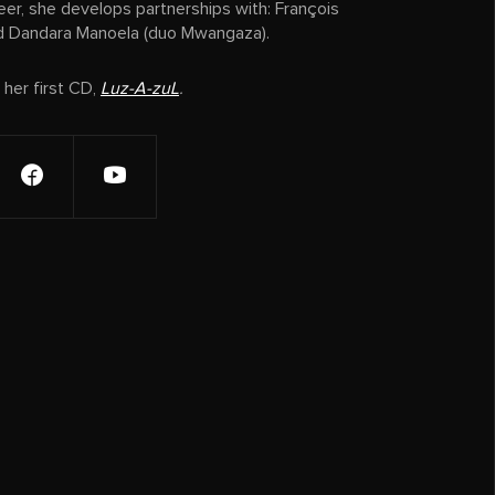
reer, she develops partnerships with: François
nd Dandara Manoela (duo Mwangaza).
 her first CD,
Luz-A-zuL
.