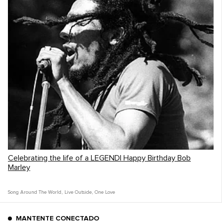
Celebrating the life of a LEGEND| Happy Birthday Bob
Marley
Song Around The World
,
Live Outside
,
One Love
MANTENTE CONECTADO