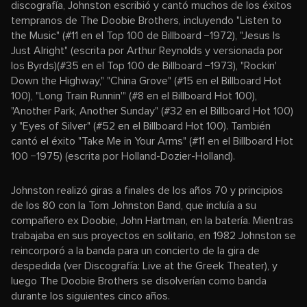
discografía, Johnston escribió y cantó muchos de los éxitos
tempranos de The Doobie Brothers, incluyendo "Listen to
the Music" (#11 en el Top 100 de Billboard −1972), "Jesus Is
Just Alright" (escrita por Arthur Reynolds y versionada por
los Byrds)(#35 en el Top 100 de Billboard −1973), "Rockin'
Down the Highway," "China Grove" (#15 en el Billboard Hot
100), "Long Train Runnin'" (#8 en el Billboard Hot 100),
"Another Park, Another Sunday" (#32 en el Billboard Hot 100)
y "Eyes of Silver" (#52 en el Billboard Hot 100). También
cantó el éxito "Take Me in Your Arms" (#11 en el Billboard Hot
100 −1975) (escrita por Holland-Dozier-Holland).
Johnston realizó giras a finales de los años 70 y principios
de los 80 con la Tom Johnston Band, que incluía a su
compañero ex Doobie, John Hartman, en la batería. Mientras
trabajaba en sus proyectos en solitario, en 1982 Johnston se
reincorporó a la banda para un concierto de la gira de
despedida (ver Discografía: Live at the Greek Theater), y
luego The Doobie Brothers se disolverían como banda
durante los siguientes cinco años.