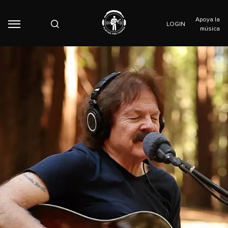
Apoya la
LOGIN
música