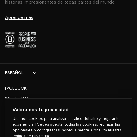
historias impresionantes de todas partes del mundo.
Aprende más
ESPAÑOL
FACEBOOK
INSTAGRAM
TIKTOK
Valoramos tu privacidad
TWITTER
Usamos cookies para analizar el tráfico del sitio y mejorar tu
experiencia. Puedes aceptar todas las cookies, rechazar las
opcionales o configurarlas individualmente. Consulta nuestra
©
2026
PLAYING FOR CHANGE
Política de Privacidad
.