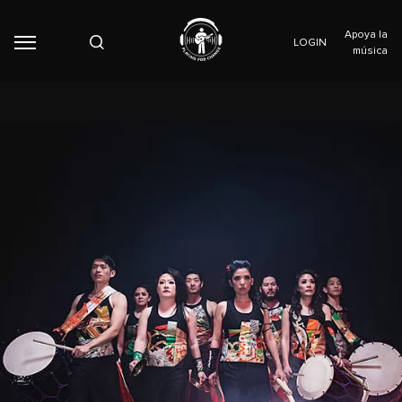
Apoya la
LOGIN
música