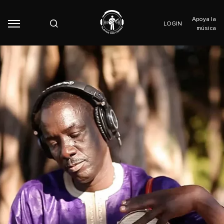
Apoya la
LOGIN
música