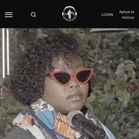
Apoya la
LOGIN
música