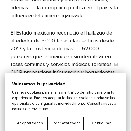
entre las autoridades y estas instituciones;
además de la corrupción política en el país y la
influencia del crimen organizado.
El Estado mexicano reconoció el hallazgo de
alrededor de 5,000 fosas clandestinas desde
2017 y la existencia de más de 52,000
personas que permanecen sin identificar en
fosas comunes y servicios médicos forenses. El
CICR proporciona información y herramientas
sobre qué hacer en caso de una
Valoramos tu privacidad
desaparición.
Su sitio tiene recomendaciones
Usamos cookies para analizar el tráfico del sitio y mejorar tu
para familiares de personas desaparecidas.
experiencia. Puedes aceptar todas las cookies, rechazar las
opcionales o configurarlas individualmente. Consulta nuestra
Política de Privacidad
.
¿Quieres saber más?
“Cuartos Vacíos” es un
sitio web dedicado a la memoria de los niños
Aceptar todas
Rechazar todas
Configurar
desaparecidos en México.