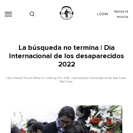
Apoya la
LOGIN
música
La búsqueda no termina | Dia
Internacional de los desaparecidos
2022
I Still Haven't Found What I'm Looking For
,
ICRC
,
International Committee of the Red Cross
,
Red Cross